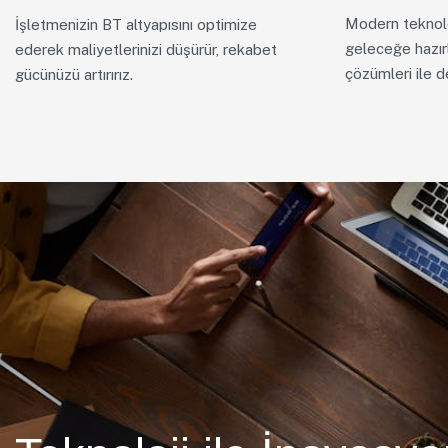
Modern teknolo
İşletmenizin BT altyapısını optimize
geleceğe hazırl
ederek maliyetlerinizi düşürür, rekabet
çözümleri ile d
gücünüzü artırırız.