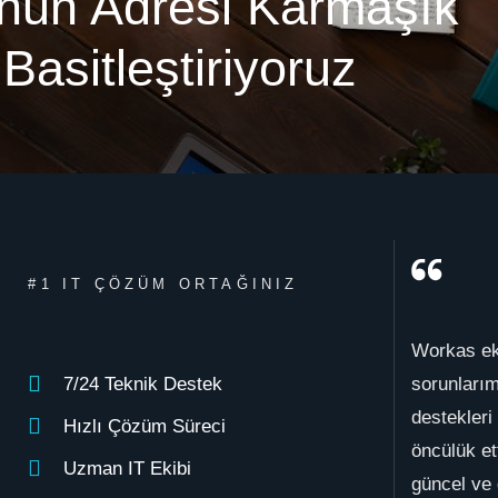
onun Adresi
Karmaşık
 Basitleştiriyoruz
#1 IT ÇÖZÜM ORTAĞINIZ
Workas eki
7/24 Teknik Destek
sorunlarım
destekleri
Hızlı Çözüm Süreci
öncülük et
Uzman IT Ekibi
güncel ve